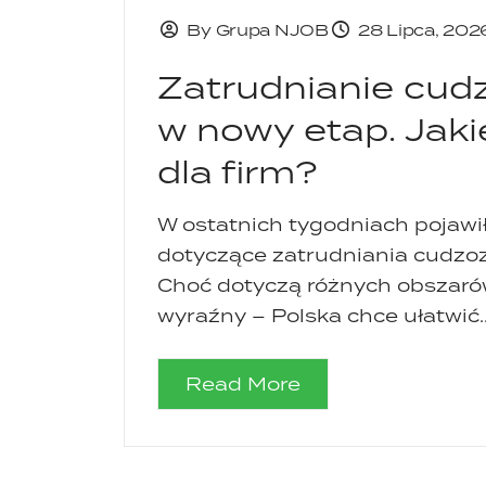
By Grupa NJOB
28 Lipca, 202
Zatrudnianie cu
w nowy etap. Jaki
dla firm?
W ostatnich tygodniach pojawił
dotyczące zatrudniania cudzozi
Choć dotyczą różnych obszarów
wyraźny – Polska chce ułatwić..
Read More