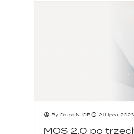
By Grupa NJOB
21 Lipca, 202
MOS 2.0 po trzec