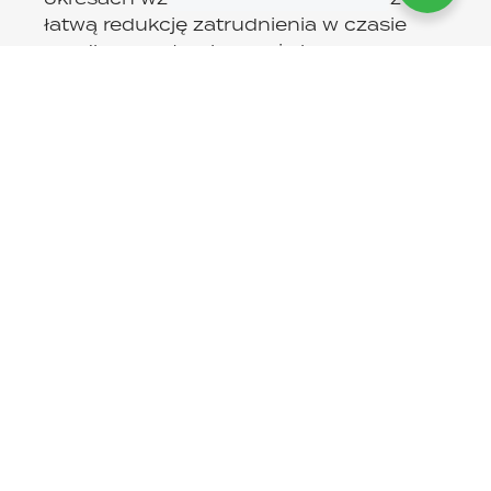
łatwą redukcję zatrudnienia w czasie
spadku zapotrzebowania bez
długoterminowych zobowiązań.
Minimalizacja ryzyka
Nasz zespół prawny i eksperci HR stale
monitorują zmiany w przepisach,
zapewniając pełne bezpieczeństwo
prawne współpracy.