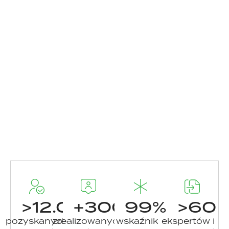
>
12.000
+
300
99
%
>
60
pozyskanych
zrealizowanych
wskaźnik
ekspertów i