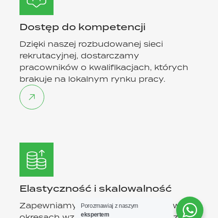
Dostęp do kompetencji
Dzięki naszej rozbudowanej sieci
rekrutacyjnej, dostarczamy
pracowników o kwalifikacjach, których
brakuje na lokalnym rynku pracy.
Elastyczność i skalowalność
Zapewniamy dodatkowy personel w
Porozmawiaj z naszym
ekspertem
okresach wzmożonej produkcji oraz