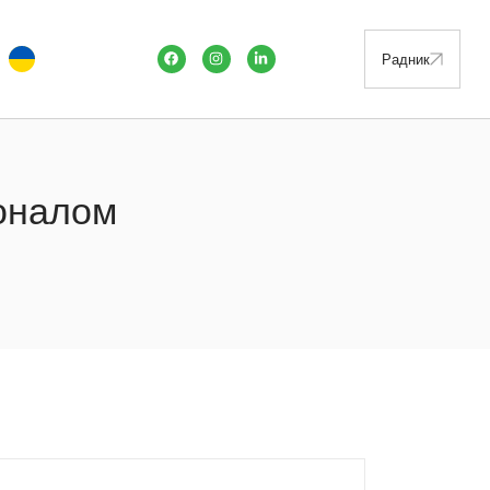
Радник
соналом