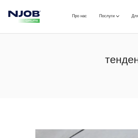
Про нас
Послуги
Для
тенден