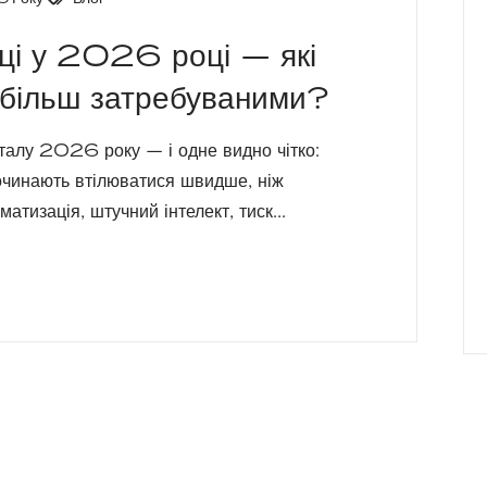
аці у 2026 році — які
йбільш затребуваними?
талу 2026 року — і одне видно чітко:
очинають втілюватися швидше, ніж
тизація, штучний інтелект, тиск...