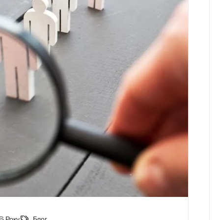
 Року
Блог