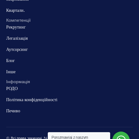
Квартали.
Компетенції
Рекрутинг
Легалізація
Аутсорсинг
Блог
Інше
Інформація
РОДО
Політика конфіденційності
Печиво
Porozmawiaj z naszym
© Всі права захищені. NJOB Group