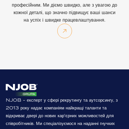
професійним. Ми діємо швидко, але з увагою до
кожної деталі, що значно підвищує ваші шанси
на успіх і швидке працевлаштування.
NJOB - експерт у сфері рекрутингу та аутсорсингу, з
2013 року надає компаніям найкращі таланти та
відкриває двері до нових кар'єрних можливостей для
співробітників. Ми спеціалізуємося на наданні гнучких