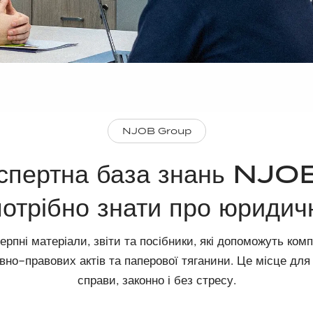
NJOB Group
спертна база знань NJO
потрібно знати про юридич
ерпні матеріали, звіти та посібники, які допоможуть ком
вно-правових актів та паперової тяганини. Це місце для 
справи, законно і без стресу.