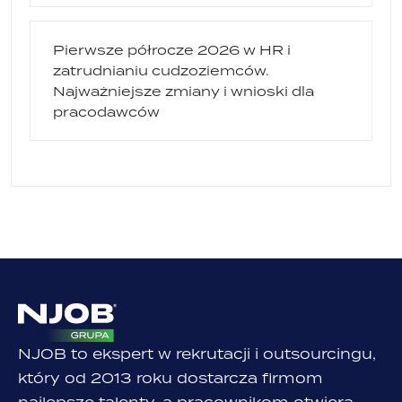
Pierwsze półrocze 2026 w HR i
zatrudnianiu cudzoziemców.
Najważniejsze zmiany i wnioski dla
pracodawców
NJOB to ekspert w rekrutacji i outsourcingu,
który od 2013 roku dostarcza firmom