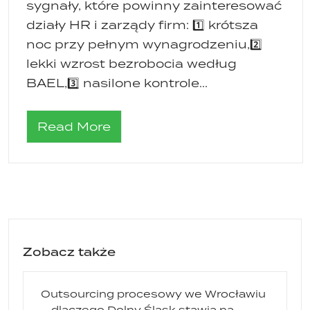
sygnały, które powinny zainteresować
działy HR i zarządy firm: 1️⃣ krótsza
noc przy pełnym wynagrodzeniu,2️⃣
lekki wzrost bezrobocia według
BAEL,3️⃣ nasilone kontrole...
Read More
Zobacz także
Outsourcing procesowy we Wrocławiu
– dlaczego Dolny Śląsk stawia na