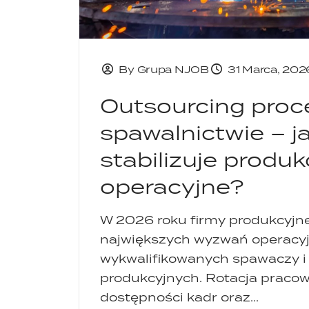
By Grupa NJOB
31 Marca, 202
Outsourcing pro
spawalnictwie – j
stabilizuje produk
operacyjne?
W 2026 roku firmy produkcyjne
największych wyzwań operacyjn
wykwalifikowanych spawaczy i
produkcyjnych. Rotacja praco
dostępności kadr oraz...