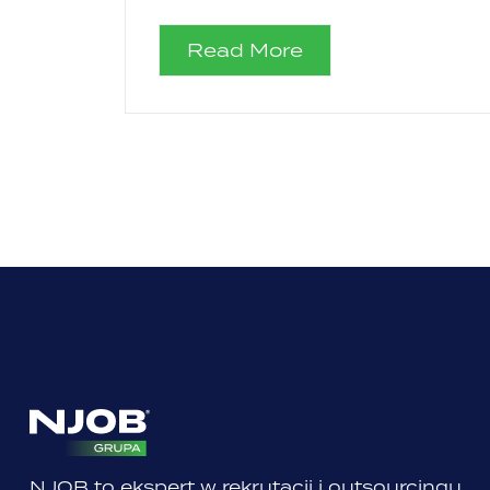
Read More
NJOB to ekspert w rekrutacji i outsourcingu,