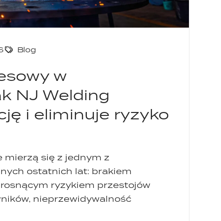
6
Blog
cesowy w
ak NJ Welding
cję i eliminuje ryzyko
 mierzą się z jednym z
ych ostatnich lat: brakiem
 rosnącym ryzykiem przestojów
wników, nieprzewidywalność