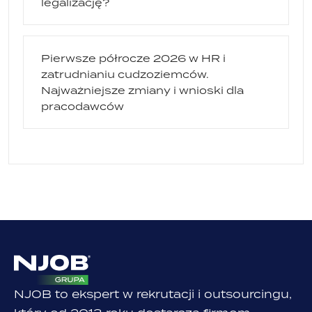
legalizację?
Pierwsze półrocze 2026 w HR i
zatrudnianiu cudzoziemców.
Najważniejsze zmiany i wnioski dla
pracodawców
NJOB to ekspert w rekrutacji i outsourcingu,