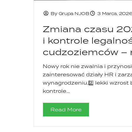
By Grupa NJOB
3 Marca, 202
Zmiana czasu 20
i kontrole legalno
cudzoziemców – 
Nowy rok nie zwalnia i przynosi
zainteresować działy HR i zarzą
wynagrodzeniu,2️⃣ lekki wzrost
kontrole...
Read More