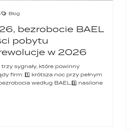
6
Blog
26, bezrobocie BAEL
ści pobytu
rewolucje w 2026
 trzy sygnały, które powinny
dy firm: 1️⃣ krótsza noc przy pełnym
 bezrobocia według BAEL,3️⃣ nasilone