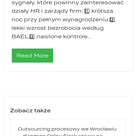
sygnały, które powinny zainteresować
działy HR i zarządy firm: 1️⃣ krótsza
noc przy pełnym wynagrodzeniu,2️⃣
lekki wzrost bezrobocia według
BAEL,3️⃣ nasilone kontrole...
Read More
Zobacz także
Outsourcing procesowy we Wrocławiu
– dlaczego Dolny Śląsk stawia na