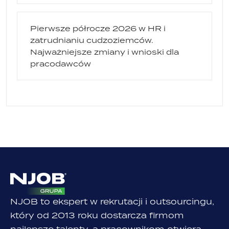
Pierwsze półrocze 2026 w HR i
zatrudnianiu cudzoziemców.
Najważniejsze zmiany i wnioski dla
pracodawców
NJOB to ekspert w rekrutacji i outsourcingu,
który od 2013 roku dostarcza firmom